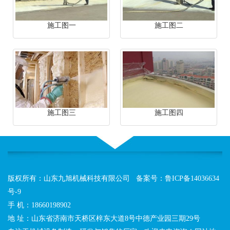
施工图一
施工图二
施工图三
施工图四
版权所有：山东九旭机械科技有限公司 备案号：
鲁ICP备14036634
号-9
手 机：18660198902
地 址：山东省济南市天桥区梓东大道8号中德产业园三期29号