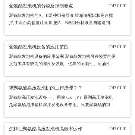
聚氨酯发泡机的分类及控制要点
2017-01-20
聚氨酯发泡机的A、B两种组份原液,经精确配比和高速搅
拌,由两台高精度计量泵,把A、B两组分料液各自输送到搅
拌头.经过高速强烈搅拌,使之料液均匀而喷出,形成所需
产......
聚氨酯发泡机设备的应用范围
2017-01-20
聚氨酯发泡机设备的应用范围 聚氨酯发泡机可在较宽的硬
度范围具有较高的弹性及强度、优异的耐磨性、耐油性、
耐疲劳性及抗震动性，具有耐磨橡胶之称。聚氨酯发泡机
在聚氨酯......
求聚氨酯高压发泡机的工作原理？？
2017-01-20
聚氨酯高压发泡设备 一、用途 GZ（Y）系列高压发泡机，
是聚氨酯泡沫塑料灌注发泡设备专用。只要聚氨酯的组份
原料－－异氰酸酯组份与聚醚多元醇组份－性能指标符合
配方......
怎样让聚氨酯高压发泡机高效率运作
2017-01-20