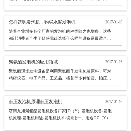
酯得到如此广泛的应用和它本身的性能优点是离不开关系
的，那么聚......
怎样选购发泡机，购买水泥发泡机
2017-01-16
随着企业增多各个厂家的发泡机的种类随之也增多，这些
都让消费者产生了疑惑我该选择什么样的设备是最适合我
的，在这里我公司根据多年的市场经验来介绍给大家如何
选购发泡机......
聚氨酯发泡机的应用领域
2017-01-16
聚氨酯现场发泡设备是利用聚氨酯作发泡包装原料，可对
精密仪器、电子产品、工艺品、插花等多种怕震、怕压的
物品进行现场发泡包装。它的特点是体积小，灵活，可到
货物堆放地......
低压发泡机原理低压发泡机
2017-01-16
济南九旭聚氨酯发泡机设备厂家[D（Y）发泡机设备-发泡
机原理-发泡机用途-发泡机技术-说明];一、用途GZ（Y）系
列低压发泡机，是聚氨酯泡沫塑料罐注发泡的专用设......